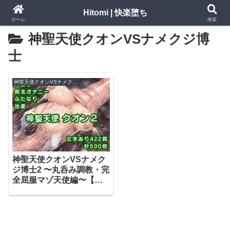
Hitomi | 快楽堕ち
ホーム
検索
神聖天使クオンVSナメクジ博
士
神聖天使クオンVSナメクジ博士
神聖天使クオンVSナメク
ジ博士2 〜丸呑み調教・完
全屈服マゾ天使編〜【月
影亭】