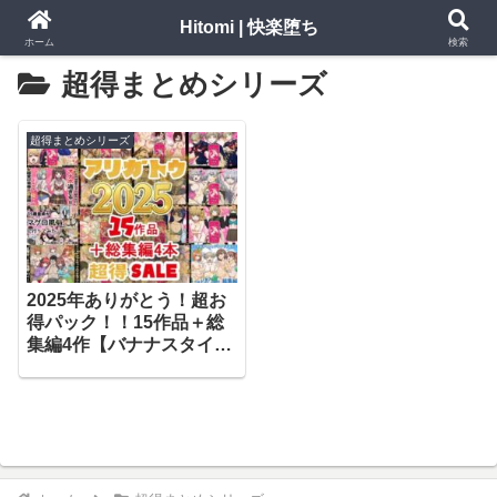
Hitomi | 快楽堕ち
ホーム
検索
超得まとめシリーズ
超得まとめシリーズ
2025年ありがとう！超お
得パック！！15作品＋総
集編4作【バナナスタイ
ル】